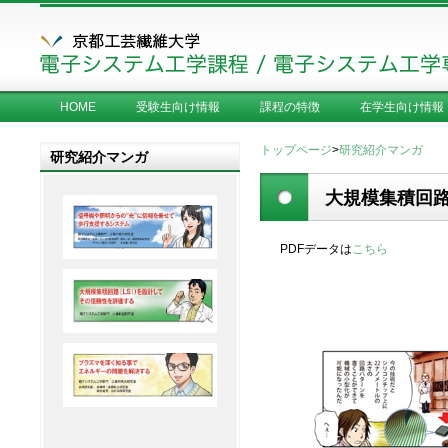
HOME
受験生向け情報
課程の特徴
在学生向け情報
トップページ
>
研究紹介マンガ
研究紹介マンガ
大規模集積回路
PDFデータは
こちら