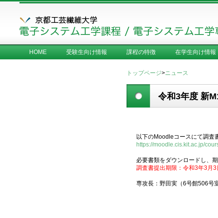
HOME
受験生向け情報
課程の特徴
在学生向け情報
トップページ
>
ニュース
令和3年度 新
以下のMoodleコースにて調
https://moodle.cis.kit.ac.jp/c
必要書類をダウンロードし、期
調査書提出期限：令和3年3月3日
専攻長：野田実（6号館506号室、 n