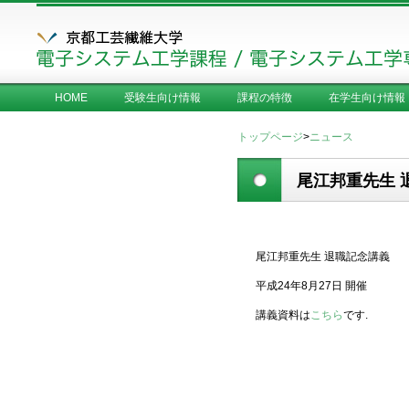
HOME
受験生向け情報
課程の特徴
在学生向け情報
トップページ
>
ニュース
尾江邦重先生 
尾江邦重先生 退職記念講義
平成24年8月27日 開催
講義資料は
こちら
です.